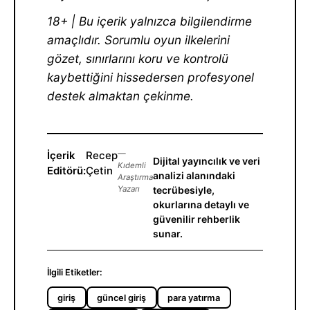
18+ | Bu içerik yalnızca bilgilendirme
amaçlıdır. Sorumlu oyun ilkelerini
gözet, sınırlarını koru ve kontrolü
kaybettiğini hissedersen profesyonel
destek almaktan çekinme.
İçerik
Recep
—
Dijital yayıncılık ve veri
Kıdemli
Editörü:
Çetin
analizi alanındaki
Araştırma
Yazarı
tecrübesiyle,
okurlarına detaylı ve
güvenilir rehberlik
sunar.
İlgili Etiketler:
giriş
güncel giriş
para yatırma